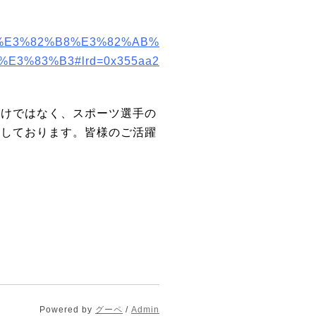
3%E3%82%B8%E3%82%AB%
3%83%B3#lrd=0x355aa2
だけではなく、スポーツ選手の
究しております。皆様のご活躍
Powered by
グーペ
/
Admin