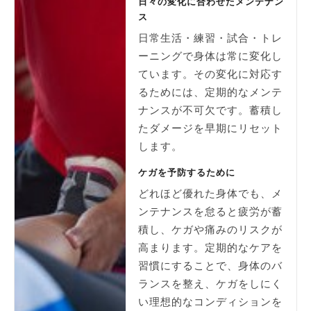
日々の変化に合わせたメンテナン
ス
日常生活・練習・試合・トレ
ーニングで身体は常に変化し
ています。その変化に対応す
るためには、定期的なメンテ
ナンスが不可欠です。蓄積し
たダメージを早期にリセット
します。
ケガを予防するために
どれほど優れた身体でも、メ
ンテナンスを怠ると疲労が蓄
積し、ケガや痛みのリスクが
高まります。定期的なケアを
習慣にすることで、身体のバ
ランスを整え、ケガをしにく
い理想的なコンディションを