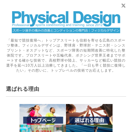
「最短で競技復帰へ」トップアスリートも信頼を寄せる広島のスポー
ツ整体。フィジカルデザインは、野球肩・野球肘・テニス肘・シンス
プリント・オスグットなど、スポーツ障害の短期間改善に特化した整
体院です。プロアスリートや五輪代表、ボクシング世界王者までサポ
ートする確かな技術で、高校野球や陸上、サッカーなど幅広い競技の
選手を延べ10万人以上治療してきました。「一日も早く競技に復帰し
たい」その想いに、トップレベルの技術でお応えします。
選ばれる理由