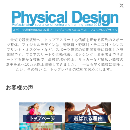
「最短で競技復帰へ」トップアスリートも信頼を寄せる広島のスポー
ツ整体。フィジカルデザインは、野球肩・野球肘・テニス肘・シンス
プリント・オスグットなど、スポーツ障害の短期間改善に特化した整
体院です。プロアスリートや五輪代表、ボクシング世界王者までサポ
ートする確かな技術で、高校野球や陸上、サッカーなど幅広い競技の
選手を延べ10万人以上治療してきました。「一日も早く競技に復帰し
たい」その想いに、トップレベルの技術でお応えします。
お客様の声