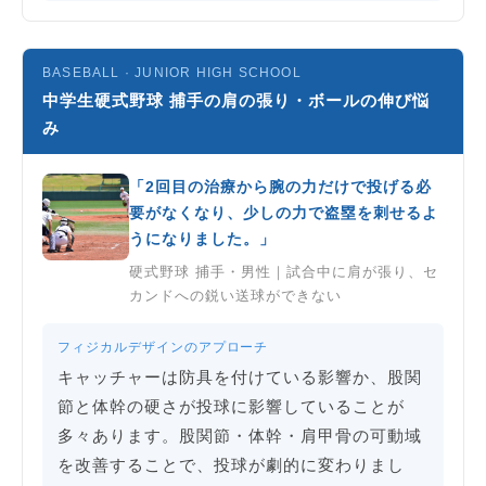
BASEBALL · JUNIOR HIGH SCHOOL
中学生硬式野球 捕手の肩の張り・ボールの伸び悩
み
「2回目の治療から腕の力だけで投げる必
要がなくなり、少しの力で盗塁を刺せるよ
うになりました。」
硬式野球 捕手・男性｜試合中に肩が張り、セ
カンドへの鋭い送球ができない
フィジカルデザインのアプローチ
キャッチャーは防具を付けている影響か、股関
節と体幹の硬さが投球に影響していることが
多々あります。股関節・体幹・肩甲骨の可動域
を改善することで、投球が劇的に変わりまし