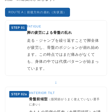
ROUTE A｜前後方向の崩れ（矢状面）
FATIGUE
STEP 01
脚の疲労による骨盤の乱れ
走る・ジャンプを繰り返すことで脚全体
が疲労し、骨盤のポジションが崩れ始め
ます。この時点ではまだ痛みがなくて
も、身体の中では代償パターンが始まっ
ています。
↓
ANTERIOR TILT
STEP 02a
骨盤前傾型
（股関節がうまく使えていない選手
に多い）
太ももの前側の筋肉（大腿四頭筋）が過