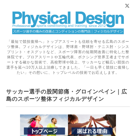
「最短で競技復帰へ」トップアスリートも信頼を寄せる広島のスポー
ツ整体。フィジカルデザインは、野球肩・野球肘・テニス肘・シンス
プリント・オスグットなど、スポーツ障害の短期間改善に特化した整
体院です。プロアスリートや五輪代表、ボクシング世界王者までサポ
ートする確かな技術で、高校野球や陸上、サッカーなど幅広い競技の
選手を延べ10万人以上治療してきました。「一日も早く競技に復帰し
たい」その想いに、トップレベルの技術でお応えします。
サッカー選手の股関節痛・グロインペイン｜広
島のスポーツ整体フィジカルデザイン