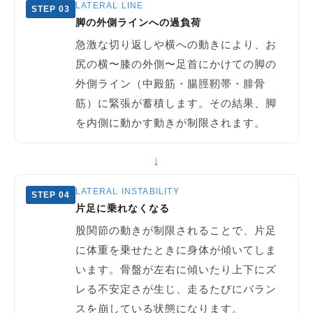
LATERAL LINE
STEP 03
脚の外側ラインへの過負荷
急激な切り返しや横への動きにより、お
尻の横〜膝の外側〜足首にかけての脚の
外側ライン（中殿筋・腸脛靭帯・腓骨
筋）に緊張が蓄積します。その結果、脚
を内側に動かす動きが制限されます。
↓
LATERAL INSTABILITY
STEP 04
片足に乗れなくなる
股関節の動きが制限されることで、片足
に体重を乗せたときに身体が傾いてしま
います。骨盤が左右に傾いたり上下にズ
レる不安定さが生じ、走るたびにバラン
スを崩している状態になります。