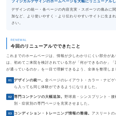
フィジカルデザインのホームページを大幅にリニューアル
デザインの統一・各ページの内容充実・スポーツの痛みに
加など、より使いやすく・より伝わりやすいサイトに生ま
さい。
RENEWAL
今回のリニューアルでできたこと
これまでのホームページは、情報が少しわかりにくい部分があ
は、初めてご来院を検討されている方が「何ができるのか」「
が通っているのか」を一目で理解できるよう、全体を整理しま
デザインの統一。
全ページのレイアウト・カラー・ナビゲ
01
ら入っても同じ体験ができるようになりました。
専門コンテンツの大幅追加。
野球肩・シンスプリント・腰
02
別・症状別の専門ページを充実させました。
コンディション・トレーニング情報の整備。
アスリートの
03