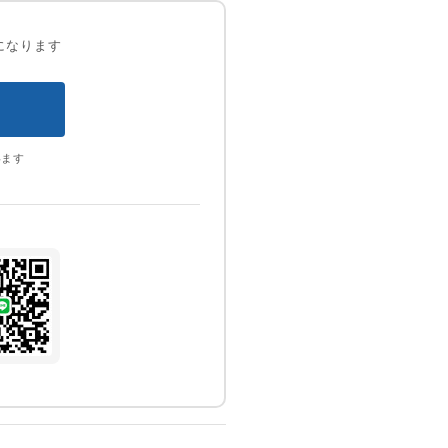
になります
います