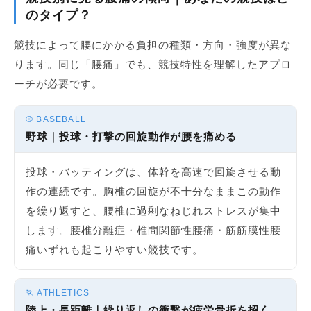
のタイプ？
競技によって腰にかかる負担の種類・方向・強度が異な
ります。同じ「腰痛」でも、競技特性を理解したアプロ
ーチが必要です。
⚾ BASEBALL
野球｜投球・打撃の回旋動作が腰を痛める
投球・バッティングは、体幹を高速で回旋させる動
作の連続です。胸椎の回旋が不十分なままこの動作
を繰り返すと、腰椎に過剰なねじれストレスが集中
します。腰椎分離症・椎間関節性腰痛・筋筋膜性腰
痛いずれも起こりやすい競技です。
🏃 ATHLETICS
陸上・長距離｜繰り返しの衝撃が疲労骨折を招く