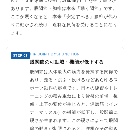
位と「安定を保つ役割（Stability）」を担う部位が
あります。股関節・胸椎は本来「動く関節」です。
ここが硬くなると、本来「安定すべき」腰椎が代わ
りに動かされ続け、過剰な負荷を受けることになり
ます。
HIP JOINT DYSFUNCTION
STEP 01
股関節の可動域・機能が低下する
股関節は人体最大の筋力を発揮する関節で
あり、走る・跳ぶ・投げるなどあらゆるス
ポーツ動作の起点です。日々の練習やトレ
ーニングの積み重ねにより骨盤の前傾・後
傾・上下の変位が生じると、深層筋（イン
ナーマッスル）の機能が低下し、股関節に
硬さが生まれます。この硬さによって股関
節の動きが制限されると、腰椎がその動き