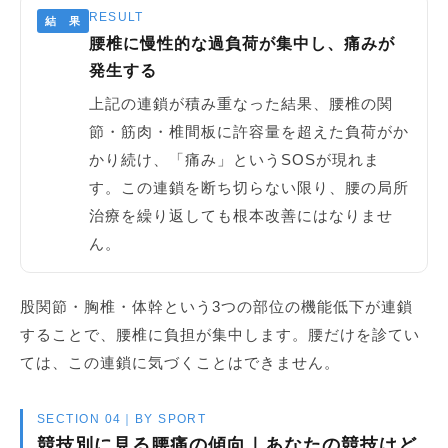
RESULT
結 果
腰椎に慢性的な過負荷が集中し、痛みが
発生する
上記の連鎖が積み重なった結果、腰椎の関
節・筋肉・椎間板に許容量を超えた負荷がか
かり続け、「痛み」というSOSが現れま
す。この連鎖を断ち切らない限り、腰の局所
治療を繰り返しても根本改善にはなりませ
ん。
股関節・胸椎・体幹という3つの部位の機能低下が連鎖
することで、腰椎に負担が集中します。腰だけを診てい
ては、この連鎖に気づくことはできません。
SECTION 04｜BY SPORT
競技別に見る腰痛の傾向｜あなたの競技はど