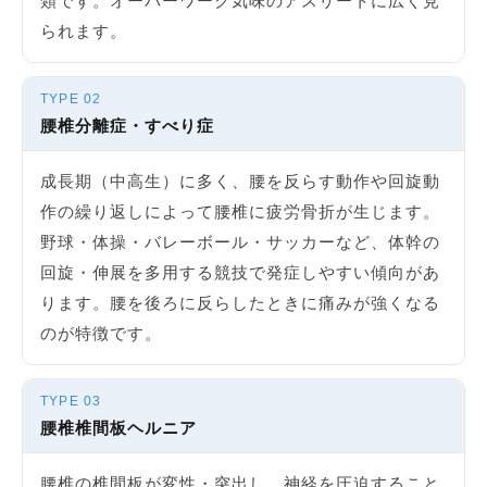
類です。オーバーワーク気味のアスリートに広く見
られます。
TYPE 02
腰椎分離症・すべり症
成長期（中高生）に多く、腰を反らす動作や回旋動
作の繰り返しによって腰椎に疲労骨折が生じます。
野球・体操・バレーボール・サッカーなど、体幹の
回旋・伸展を多用する競技で発症しやすい傾向があ
ります。腰を後ろに反らしたときに痛みが強くなる
のが特徴です。
TYPE 03
腰椎椎間板ヘルニア
腰椎の椎間板が変性・突出し、神経を圧迫すること