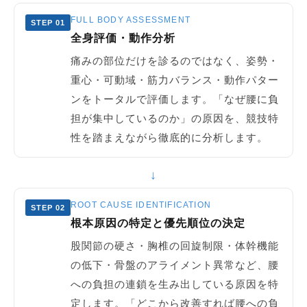
FULL BODY ASSESSMENT
STEP 01
全身評価・動作分析
痛みの部位だけを診るのではなく、姿勢・
重心・可動域・筋力バランス・動作パター
ンをトータルで評価します。「なぜ腰に負
担が集中しているのか」の原因を、競技特
性を踏まえながら徹底的に分析します。
↓
ROOT CAUSE IDENTIFICATION
STEP 02
根本原因の特定と優先順位の決定
股関節の硬さ・胸椎の回旋制限・体幹機能
の低下・骨盤のアライメント異常など、腰
への負担の連鎖を生み出している原因を特
定します。「どこから改善すれば腰への負